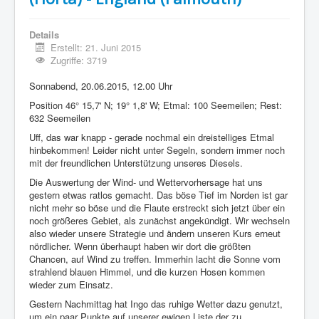
Details
Erstellt: 21. Juni 2015
Zugriffe: 3719
Sonnabend, 20.06.2015, 12.00 Uhr
Position 46° 15,7' N; 19° 1,8' W; Etmal: 100 Seemeilen; Rest:
632 Seemeilen
Uff, das war knapp - gerade nochmal ein dreistelliges Etmal
hinbekommen! Leider nicht unter Segeln, sondern immer noch
mit der freundlichen Unterstützung unseres Diesels.
Die Auswertung der Wind- und Wettervorhersage hat uns
gestern etwas ratlos gemacht. Das böse Tief im Norden ist gar
nicht mehr so böse und die Flaute erstreckt sich jetzt über ein
noch größeres Gebiet, als zunächst angekündigt. Wir wechseln
also wieder unsere Strategie und ändern unseren Kurs erneut
nördlicher. Wenn überhaupt haben wir dort die größten
Chancen, auf Wind zu treffen. Immerhin lacht die Sonne vom
strahlend blauen Himmel, und die kurzen Hosen kommen
wieder zum Einsatz.
Gestern Nachmittag hat Ingo das ruhige Wetter dazu genutzt,
um ein paar Punkte auf unserer ewigen Liste der zu