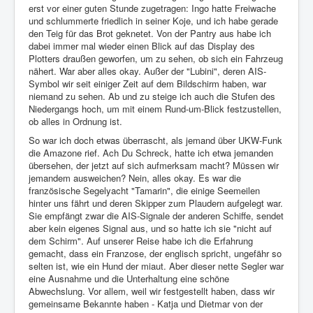
erst vor einer guten Stunde zugetragen: Ingo hatte Freiwache
und schlummerte friedlich in seiner Koje, und ich habe gerade
den Teig für das Brot geknetet. Von der Pantry aus habe ich
dabei immer mal wieder einen Blick auf das Display des
Plotters draußen geworfen, um zu sehen, ob sich ein Fahrzeug
nähert. War aber alles okay. Außer der "Lubini", deren AIS-
Symbol wir seit einiger Zeit auf dem Bildschirm haben, war
niemand zu sehen. Ab und zu steige ich auch die Stufen des
Niedergangs hoch, um mit einem Rund-um-Blick festzustellen,
ob alles in Ordnung ist.
So war ich doch etwas überrascht, als jemand über UKW-Funk
die Amazone rief. Ach Du Schreck, hatte ich etwa jemanden
übersehen, der jetzt auf sich aufmerksam macht? Müssen wir
jemandem ausweichen? Nein, alles okay. Es war die
französische Segelyacht "Tamarin", die einige Seemeilen
hinter uns fährt und deren Skipper zum Plaudern aufgelegt war.
Sie empfängt zwar die AIS-Signale der anderen Schiffe, sendet
aber kein eigenes Signal aus, und so hatte ich sie "nicht auf
dem Schirm". Auf unserer Reise habe ich die Erfahrung
gemacht, dass ein Franzose, der englisch spricht, ungefähr so
selten ist, wie ein Hund der miaut. Aber dieser nette Segler war
eine Ausnahme und die Unterhaltung eine schöne
Abwechslung. Vor allem, weil wir festgestellt haben, dass wir
gemeinsame Bekannte haben - Katja und Dietmar von der