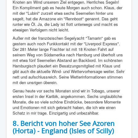
Knoten am Wind unserem Ziel entgegen. Herrliches Segeln!
Ein Kompliment gab es heute Morgen auch schon. Klaus, der
mit der "Lubini" zurzeit etwa sechs Seemeilen hinter uns
segelt, hat die Amazone ein "Rennboot" genannt. Das geht
runter wie Öl. Ja, die Lady ist flott unterwegs und macht es
etwaigen Verfolgern nicht leicht.
Außer mit der französischen Segelyacht "Tamarin" gab es
gestern auch noch Funkkontakt mit der "Liverpool Express".
Der 281 Meter lange Frachter ist mit 18 Knoten Fahrt auf
seinem Weg von Südamerika nach Hamburg und überholt uns
mit etwa fünf Seemeilen Abstand an Backbord. Im schönsten
Hamburgisch plaudert ein Besatzungsmitglied mit Klaus und
gibt auch die aktuelle Wind- und Wettervorhersage weiter. Sehr
nett und aufschlussreich. Seine Wetterinformationen stimmen
mit den unsrigen überein.
Genau heute vor sechs Monaten sind wir in Tobago, unserer
ersten Insel in der Karibik, angekommen. Sechs unglaubliche
Monate, die so viele schöne Eindrücke, besondere Momente
und Emotionen mit sich gebracht haben, die ich wie einen
Schatz in mir trage. Einzigartig und unbezahlbar.
8. Bericht von hoher See Azoren
(Horta) - England (Isles of Scilly)