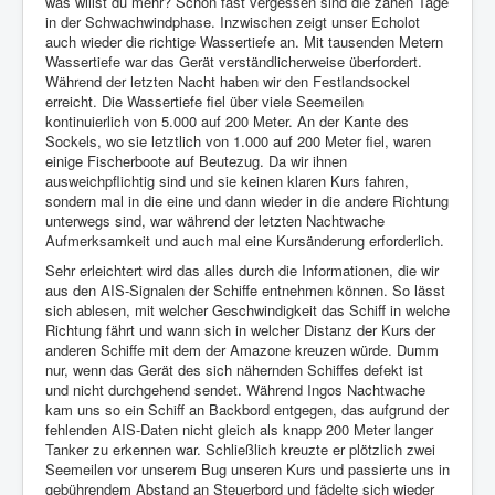
was willst du mehr? Schon fast vergessen sind die zähen Tage
in der Schwachwindphase. Inzwischen zeigt unser Echolot
auch wieder die richtige Wassertiefe an. Mit tausenden Metern
Wassertiefe war das Gerät verständlicherweise überfordert.
Während der letzten Nacht haben wir den Festlandsockel
erreicht. Die Wassertiefe fiel über viele Seemeilen
kontinuierlich von 5.000 auf 200 Meter. An der Kante des
Sockels, wo sie letztlich von 1.000 auf 200 Meter fiel, waren
einige Fischerboote auf Beutezug. Da wir ihnen
ausweichpflichtig sind und sie keinen klaren Kurs fahren,
sondern mal in die eine und dann wieder in die andere Richtung
unterwegs sind, war während der letzten Nachtwache
Aufmerksamkeit und auch mal eine Kursänderung erforderlich.
Sehr erleichtert wird das alles durch die Informationen, die wir
aus den AIS-Signalen der Schiffe entnehmen können. So lässt
sich ablesen, mit welcher Geschwindigkeit das Schiff in welche
Richtung fährt und wann sich in welcher Distanz der Kurs der
anderen Schiffe mit dem der Amazone kreuzen würde. Dumm
nur, wenn das Gerät des sich nähernden Schiffes defekt ist
und nicht durchgehend sendet. Während Ingos Nachtwache
kam uns so ein Schiff an Backbord entgegen, das aufgrund der
fehlenden AIS-Daten nicht gleich als knapp 200 Meter langer
Tanker zu erkennen war. Schließlich kreuzte er plötzlich zwei
Seemeilen vor unserem Bug unseren Kurs und passierte uns in
gebührendem Abstand an Steuerbord und fädelte sich wieder