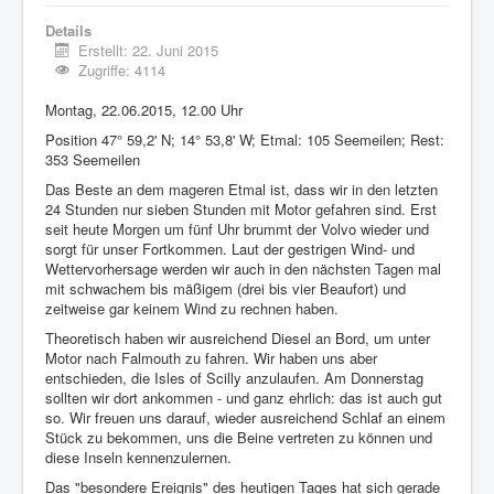
Details
Erstellt: 22. Juni 2015
Zugriffe: 4114
Montag, 22.06.2015, 12.00 Uhr
Position 47° 59,2' N; 14° 53,8' W; Etmal: 105 Seemeilen; Rest:
353 Seemeilen
Das Beste an dem mageren Etmal ist, dass wir in den letzten
24 Stunden nur sieben Stunden mit Motor gefahren sind. Erst
seit heute Morgen um fünf Uhr brummt der Volvo wieder und
sorgt für unser Fortkommen. Laut der gestrigen Wind- und
Wettervorhersage werden wir auch in den nächsten Tagen mal
mit schwachem bis mäßigem (drei bis vier Beaufort) und
zeitweise gar keinem Wind zu rechnen haben.
Theoretisch haben wir ausreichend Diesel an Bord, um unter
Motor nach Falmouth zu fahren. Wir haben uns aber
entschieden, die Isles of Scilly anzulaufen. Am Donnerstag
sollten wir dort ankommen - und ganz ehrlich: das ist auch gut
so. Wir freuen uns darauf, wieder ausreichend Schlaf an einem
Stück zu bekommen, uns die Beine vertreten zu können und
diese Inseln kennenzulernen.
Das "besondere Ereignis" des heutigen Tages hat sich gerade