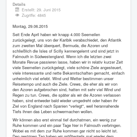
Details
Impressum
Erstellt: 29. Juni 2015
Zugriffe: 4845
Datenschutz
Montag, 29.06.2015
Seit Ende April haben wir knapp 4.000 Seemeilen
zurückgelegt, uns von der Karibik verabschiedet, den Atlantik
zum zweiten Mal überquert, Bermuda, die Azoren und
schließlich die Isles of Scilly kennengelernt und sind jetzt in
Falmouth in Südwestengland. Wenn ich die letzten zwei
Monate Revue passieren lasse, haben wir in relativ kurzer Zeit
viele Seemeilen zurückgelegt, viele schöne Ziele angesteuert,
viele interessante und nette Bekanntschaften gemacht, einfach
unheimlich viel erlebt. Wind und Wetter bestimmen unser
Reisetempo und auch die Ziele. Crews, die eher als wir von
den Azoren aufgebrochen sind, hatten mit sehr viel Wind und
Regen zu tun. Crews, die später als wir die Azoren verlassen
haben, sind entweder bald wieder umgedreht oder haben ihr
Ziel von England nach Spanien "verlegt", weil herannahende
Tiefs ihnen das Leben schwermachen wollen.
Wir können also erst einmal tief durchatmen, ein wenig zur
Ruhe kommen und ein paar Tage hier in Falmouth verbringen.
Wobei es mit dem zur Ruhe kommen gar nicht so leicht ist.
Den gestrigen Tag haben wir größtenteils mal wieder dem