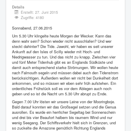
Details
Erstellt: 27. Juni 2015
Zugriffe: 4180
Sonnabend, 27.06.2015
Um 5.30 Uhr klingelte heute Morgen der Wecker. Kann das
denn wahr sein? Schon wieder nicht ausschlafen? Und wer
steckt dahinter? Die Tide. Jawohl, wir haben es seit unserer
Ankunft auf den Isles of Scilly wieder mit Hoch- und
Niedrigwasser zu tun. Und das nicht zu knapp. Zwischen vier
und fünf Meter Tidenhub gibt es an Englands Südküste und
damit auch entsprechend starke Strömungen. Wir wollen heute
nach Falmouth segeln und müssen dabei auch den Tidenstrom
berücksichtigen. Außerdem wollen wir nicht bei Dunkelheit dort
ankommen, und so müssen wir eben sehr früh aufstehen. Ein
ordentliches Frühstück soll es vor dem Ablegen auch noch
geben und so ist die Nacht um 5.30 Uhr abrupt zu Ende.
Gegen 7.00 Uhr lösten wir unsere Leine von der Mooringboje.
Bald darauf konnten wir das Großsegel setzen und die Genua
ausrollen. Es wurde ein herrlicher Segeltag bei Sonnenschein
und drei bis vier Beaufort halbem bis raumem Wind und nur
wenig Seegang. Der Schiffsverkehr hielt sich in Grenzen, und
so zuckelte die Amazone gemütlich Richtung Englands