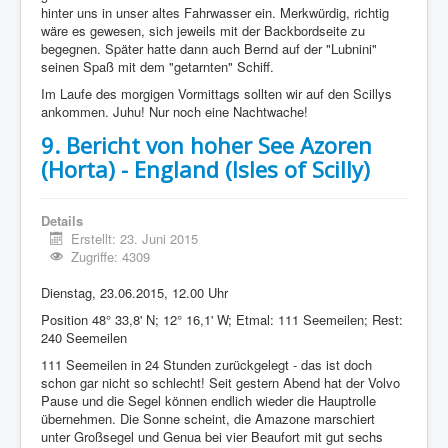
hinter uns in unser altes Fahrwasser ein. Merkwürdig, richtig
wäre es gewesen, sich jeweils mit der Backbordseite zu
begegnen. Später hatte dann auch Bernd auf der "Lubnini"
seinen Spaß mit dem "getarnten" Schiff.
Im Laufe des morgigen Vormittags sollten wir auf den Scillys
ankommen. Juhu! Nur noch eine Nachtwache!
9. Bericht von hoher See Azoren
(Horta) - England (Isles of Scilly)
Details
Erstellt: 23. Juni 2015
Zugriffe: 4309
Dienstag, 23.06.2015, 12.00 Uhr
Position 48° 33,8' N; 12° 16,1' W; Etmal: 111 Seemeilen; Rest:
240 Seemeilen
111 Seemeilen in 24 Stunden zurückgelegt - das ist doch
schon gar nicht so schlecht! Seit gestern Abend hat der Volvo
Pause und die Segel können endlich wieder die Hauptrolle
übernehmen. Die Sonne scheint, die Amazone marschiert
unter Großsegel und Genua bei vier Beaufort mit gut sechs