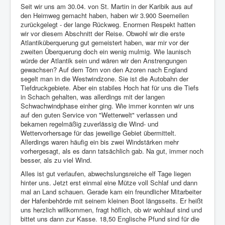
Seit wir uns am 30.04. von St. Martin in der Karibik aus auf
den Heimweg gemacht haben, haben wir 3.900 Seemeilen
zurückgelegt - der lange Rückweg. Enormen Respekt hatten
wir vor diesem Abschnitt der Reise. Obwohl wir die erste
Atlantiküberquerung gut gemeistert haben, war mir vor der
zweiten Überquerung doch ein wenig mulmig. Wie launisch
würde der Atlantik sein und wären wir den Anstrengungen
gewachsen? Auf dem Törn von den Azoren nach England
segelt man in die Westwindzone. Sie ist die Autobahn der
Tiefdruckgebiete. Aber ein stabiles Hoch hat für uns die Tiefs
in Schach gehalten, was allerdings mit der langen
Schwachwindphase einher ging. Wie immer konnten wir uns
auf den guten Service von "Wetterwelt" verlassen und
bekamen regelmäßig zuverlässig die Wind- und
Wettervorhersage für das jeweilige Gebiet übermittelt.
Allerdings waren häufig ein bis zwei Windstärken mehr
vorhergesagt, als es dann tatsächlich gab. Na gut, immer noch
besser, als zu viel Wind.
Alles ist gut verlaufen, abwechslungsreiche elf Tage liegen
hinter uns. Jetzt erst einmal eine Mütze voll Schlaf und dann
mal an Land schauen. Gerade kam ein freundlicher Mitarbeiter
der Hafenbehörde mit seinem kleinen Boot längsseits. Er heißt
uns herzlich willkommen, fragt höflich, ob wir wohlauf sind und
bittet uns dann zur Kasse. 18,50 Englische Pfund sind für die