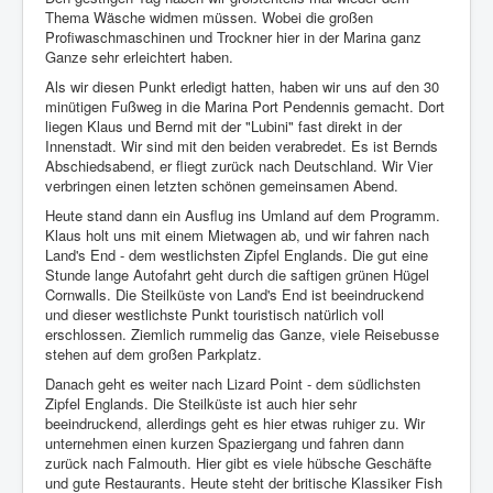
Thema Wäsche widmen müssen. Wobei die großen
Profiwaschmaschinen und Trockner hier in der Marina ganz
Ganze sehr erleichtert haben.
Als wir diesen Punkt erledigt hatten, haben wir uns auf den 30
minütigen Fußweg in die Marina Port Pendennis gemacht. Dort
liegen Klaus und Bernd mit der "Lubini" fast direkt in der
Innenstadt. Wir sind mit den beiden verabredet. Es ist Bernds
Abschiedsabend, er fliegt zurück nach Deutschland. Wir Vier
verbringen einen letzten schönen gemeinsamen Abend.
Heute stand dann ein Ausflug ins Umland auf dem Programm.
Klaus holt uns mit einem Mietwagen ab, und wir fahren nach
Land's End - dem westlichsten Zipfel Englands. Die gut eine
Stunde lange Autofahrt geht durch die saftigen grünen Hügel
Cornwalls. Die Steilküste von Land's End ist beeindruckend
und dieser westlichste Punkt touristisch natürlich voll
erschlossen. Ziemlich rummelig das Ganze, viele Reisebusse
stehen auf dem großen Parkplatz.
Danach geht es weiter nach Lizard Point - dem südlichsten
Zipfel Englands. Die Steilküste ist auch hier sehr
beeindruckend, allerdings geht es hier etwas ruhiger zu. Wir
unternehmen einen kurzen Spaziergang und fahren dann
zurück nach Falmouth. Hier gibt es viele hübsche Geschäfte
und gute Restaurants. Heute steht der britische Klassiker Fish