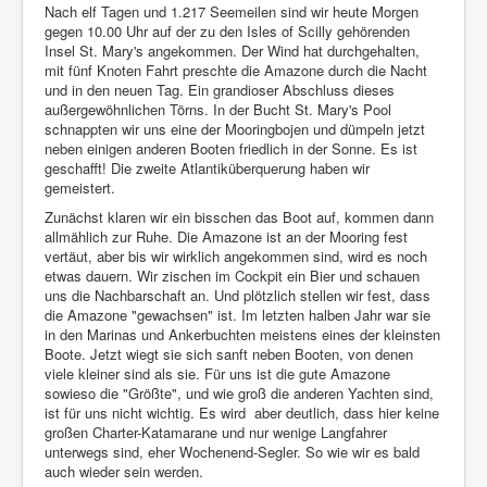
Nach elf Tagen und 1.217 Seemeilen sind wir heute Morgen
gegen 10.00 Uhr auf der zu den Isles of Scilly gehörenden
Insel St. Mary's angekommen. Der Wind hat durchgehalten,
mit fünf Knoten Fahrt preschte die Amazone durch die Nacht
und in den neuen Tag. Ein grandioser Abschluss dieses
außergewöhnlichen Törns. In der Bucht St. Mary's Pool
schnappten wir uns eine der Mooringbojen und dümpeln jetzt
neben einigen anderen Booten friedlich in der Sonne. Es ist
geschafft! Die zweite Atlantiküberquerung haben wir
gemeistert.
Zunächst klaren wir ein bisschen das Boot auf, kommen dann
allmählich zur Ruhe. Die Amazone ist an der Mooring fest
vertäut, aber bis wir wirklich angekommen sind, wird es noch
etwas dauern. Wir zischen im Cockpit ein Bier und schauen
uns die Nachbarschaft an. Und plötzlich stellen wir fest, dass
die Amazone "gewachsen" ist. Im letzten halben Jahr war sie
in den Marinas und Ankerbuchten meistens eines der kleinsten
Boote. Jetzt wiegt sie sich sanft neben Booten, von denen
viele kleiner sind als sie. Für uns ist die gute Amazone
sowieso die "Größte", und wie groß die anderen Yachten sind,
ist für uns nicht wichtig. Es wird
aber deutlich, dass hier keine
großen Charter-Katamarane und nur wenige Langfahrer
unterwegs sind, eher Wochenend-Segler. So wie wir es bald
auch wieder sein werden.