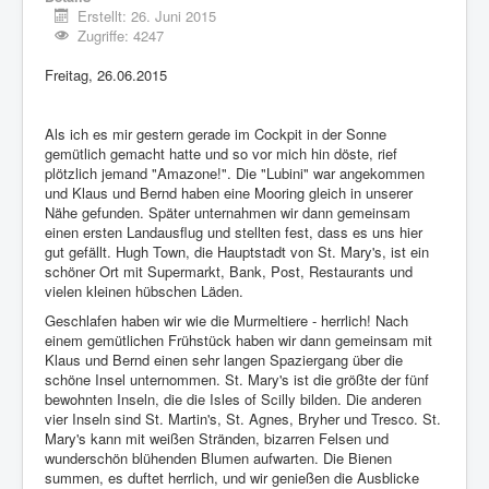
Erstellt: 26. Juni 2015
Zugriffe: 4247
Freitag, 26.06.2015
Als ich es mir gestern gerade im Cockpit in der Sonne
gemütlich gemacht hatte und so vor mich hin döste, rief
plötzlich jemand "Amazone!". Die "Lubini" war angekommen
und Klaus und Bernd haben eine Mooring gleich in unserer
Nähe gefunden. Später unternahmen wir dann gemeinsam
einen ersten Landausflug und stellten fest, dass es uns hier
gut gefällt. Hugh Town, die Hauptstadt von St. Mary's, ist ein
schöner Ort mit Supermarkt, Bank, Post, Restaurants und
vielen kleinen hübschen Läden.
Geschlafen haben wir wie die Murmeltiere - herrlich! Nach
einem gemütlichen Frühstück haben wir dann gemeinsam mit
Klaus und Bernd einen sehr langen Spaziergang über die
schöne Insel unternommen. St. Mary's ist die größte der fünf
bewohnten Inseln, die die Isles of Scilly bilden. Die anderen
vier Inseln sind St. Martin's, St. Agnes, Bryher und Tresco. St.
Mary's kann mit weißen Stränden, bizarren Felsen und
wunderschön blühenden Blumen aufwarten. Die Bienen
summen, es duftet herrlich, und wir genießen die Ausblicke