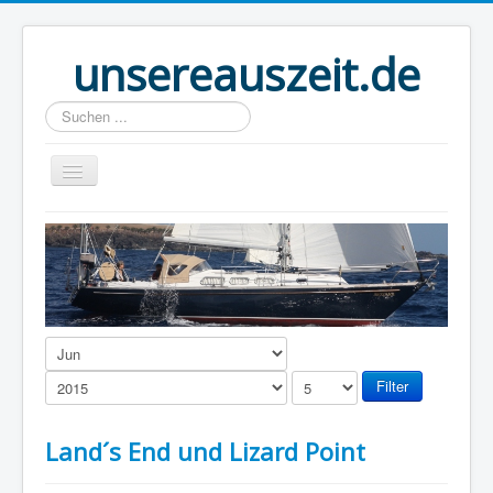
unsereauszeit.de
Suchen
...
Start
(B)logbuch
Welt Ahoi
Unser Buch
Route
Filter
Über uns
Land´s End und Lizard Point
Boot
Links