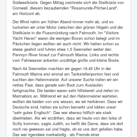
Südwestküste. Gegen Mittag zeichnete sich die Steilküste von
Cornwall, diesem bezaubernden "Rosamunde-Pilcher-Land",
am Horizont ab.
Der Wind nahm am frühen Abend immer mehr ab, und so
tuckerten wir unter Motor zwischen den grünen Hügeln und der
Steilküste in die Flussmündung nach Falmouth. Im "Visitors
Yacht Haven" waren die wenigen Boxen schon belegt und im
Päckchen liegen wollten wir auch nicht. Wir hatten schon so
etwas geahnt und fuhren etwa 1,5 Seemeilen weiter den
Pennryn River hinauf zur Falmouth Marina. Links und rechts
vom Fahrwasser ankerten unzählige große und kleine Boote.
Nach 64 Seemeilen machten wir gegen 19.45 Uhr in der
Falmouth Marina erst einmal am Tankstellenponton fest und
suchten den Hafenmeister. Auf unserer Suche trafen wir ein
nettes Paar, dass gerade sein Boot zum Auslaufen
fertigmachte. Die beiden waren sehr hilfsbereit und riefen im
Marinabüro an. Während wir auf den Hafenmeister warteten,
wollten die beiden von uns wissen, wo wir herkämen. Dass wir
Deutsche sind, hatten sie schon bemerkt und lobten unser
"sehr gutes Englisch". Das war ebenso höflich wie stark
übertrieben. Als wir erzählten, dass wir heute von den Isles of
Scilly kommen, sagte Judith, so heißt die Dame, dass sie dort
noch nie gewesen sei und fragte, ob es uns dort gefallen habe.
Das war irgendwie merkwürdig - als Fremde einer