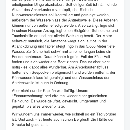
erledigenden Dinge abzuhaken. Seit einiger Zeit ist nämlich der
Ablauf des Ankerkastens verstopft, das Sieb des
Kühlwassereinlasses soll kontrolliert und gereinigt werden,
außerdem der Wassereinlass der Antriebswelle. Diese Arbeiten
können nur von außen erledigt werden. Also zwängt Ingo sich
in seinen Neopren-Anzug, legt einen Bleigürtel, Schnorchel und
Taucherbrille an und legt allerlei Werkzeug bereit. Der Motor
schweigt natürlich, die Amazone wiegt sich lautlos in der
Atlantikdünung und tapfer steigt Ingo in das 5.000 Meter tiefe
Wasser. Zur Sicherheit schwimmt an einer langen Leine ein
Fender achteraus. Daran könnte Ingo im Fall der Fälle Halt
finden und sich wieder ans Boot ziehen. Das ist aber nicht
nötig - es klappt alles wunderbar. Am Ankerkastenabfluss
hatten sich Seepocken breitgemacht und wurden entfernt, der
Kühlwassereinlass ist gereinigt und der Wassereinlass der
Antriebswelle ist auch in Ordnung.
Aber nicht nur der Kapitän war fleißig. Unsere
"Einraumwohnung" bedurfte mal wieder einer gründlichen
Reinigung. Es wurde gelüftet, gewischt, umgeräumt und
geputzt, bis alles wieder blitzte.
Wir wundern uns immer wieder, wie schnell so ein Tag vorüber
ist. Und zack - ist heute auch schon Bergfest! Die Hälfte der
Strecke ist geschafft.