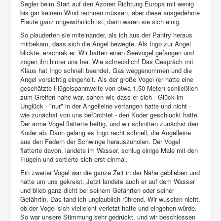
Segler beim Start auf den Azoren Richtung Europa mit wenig
bis gar keinem Wind rechnen müssen, aber diese ausgedehnte
Flaute ganz ungewöhnlich ist, darin waren sie sich einig.
So plauderten sie miteinander, als ich aus der Pantry heraus
mitbekam, dass sich die Angel bewegte. Als Ingo zur Angel
blickte, erschrak er. Wir hatten einen Seevogel gefangen und
zogen ihn hinter uns her. Wie schrecklich! Das Gespräch mit
Klaus hat Ingo schnell beendet, Gas weggenommen und die
Angel vorsichtig eingeholt. Als der große Vogel (er hatte eine
geschätzte Flügelspannweite von etwa 1,50 Meter) schließlich
zum Greifen nahe war, sahen wir, dass er sich - Glück im
Unglück - "nur" in der Angelleine verfangen hatte und nicht -
wie zunächst von uns befürchtet - den Köder geschluckt hatte.
Der arme Vogel flatterte heftig, und wir schnitten zunächst den
Köder ab. Dann gelang es Ingo recht schnell, die Angelleine
aus den Federn der Schwinge herauszuholen. Der Vogel
flatterte davon, landete im Wasser, schlug einige Male mit den
Flügeln und sortierte sich erst einmal.
Ein zweiter Vogel war die ganze Zeit in der Nähe geblieben und
hatte um uns gekreist. Jetzt landete auch er auf dem Wasser
und blieb ganz dicht bei seinem Gefährten oder seiner
Gefährtin. Das fand ich unglaublich rührend. Wir wussten nicht,
ob der Vogel sich vielleicht verletzt hatte und eingehen würde.
So war unsere Stimmung sehr gedrückt, und wir beschlossen