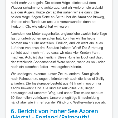
nicht mehr zu angeln. Die beiden Vögel blieben auf dem
Wasser schwimmend achteraus, und wir verloren sie alsbald
aus den Augen. Kurze Zeit später sahen wir sie dann: Die
beiden Vögel flogen Seite an Seite über die Amazone hinweg,
drehten eine Runde um uns und verschwanden dann am
Horizont. Oh, wie erleichtert wir waren!
Nachdem der Motor sagenhafte, unglaubliche zweieinhalb Tage
fast ununterbrochen gelaufen hat, konnten wir ihn heute
Morgen um 10 Uhr abstellen. Endlich, endlich weht ein laues
Lüftchen von etwa drei Beaufort halbem Wind! Die Strömung
schiebt auch noch mit, so dass wir etwa vier Knoten Fahrt
machen. Ach, ist das herrlich! Diese Ruhe im Boot und dazu
der strahlende Sonnenschein! Wäre schön, wenn es so - oder
noch ein bisschen flotter - weitergehen könnte.
Wir überlegen, eventuell unser Ziel zu ändern. Statt gleich
nach Falmouth zu segeln, könnten wir auch die Isles of Scilly
anlaufen. Die Inselgruppe besteht aus 48 Inseln, wovon nur
sechs bewohnt sind. Sie sind ein reizvolles Ziel, liegen
sozusagen auf unserem Weg, und unser Törn würde sich um
60 Seemeilen verkürzen. Unsere endgültige Entscheidung
hängt aber wie immer von der Wind- und Wettervorhersage ab.
6. Bericht von hoher See Azoren
(Horta) - England (Falmouth)