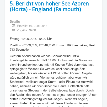
5. Bericht von hoher See Azoren
(Horta) - England (Falmouth)
Details
Erstellt: 19. Juni 2015
Zugriffe: 3930
Freitag, 19.06.2015, 12.00 Uhr
Position 45° 09,3' N; 20° 48,8' W; Etmal: 102 Seemeilen; Rest:
713 Seemeilen
Gestern Abend haben wir das Schwachwind-, bzw.
Flautengebiet erreicht. Seit 18.00 Uhr brummt der Volvo vor
sich hin und schiebt uns mit 4,5 Knoten Fahrt durch das fast
spiegelglatte Wasser. So wird es wohl noch einige Zeit
weitergehen, bis wir wieder auf Wind hoffen können. Segeln
wäre natürlich um ein Vielfaches schöner, aber wenn wir
Starkwind - vielleicht sogar Sturm - oder Flaute zur Auswahl
haben, nehmen wir doch lieber die Flaute. Hoffentlich hält
unser uralter Steuerarm der Selbststeueranlage durch! Durch
den Ausfall des neuen Armes, ist er jetzt unser einziger. Unser
drittes Besatzungsmitglied sozusagen. Wenn wir segeln,
steuert Peter. Aber wenn wir bei dieser Flautenschieberei