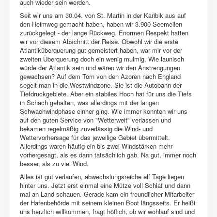
auch wieder sein werden.
Seit wir uns am 30.04. von St. Martin in der Karibik aus auf
den Heimweg gemacht haben, haben wir 3.900 Seemeilen
zurückgelegt - der lange Rückweg. Enormen Respekt hatten
wir vor diesem Abschnitt der Reise. Obwohl wir die erste
Atlantiküberquerung gut gemeistert haben, war mir vor der
zweiten Überquerung doch ein wenig mulmig. Wie launisch
würde der Atlantik sein und wären wir den Anstrengungen
gewachsen? Auf dem Törn von den Azoren nach England
segelt man in die Westwindzone. Sie ist die Autobahn der
Tiefdruckgebiete. Aber ein stabiles Hoch hat für uns die Tiefs
in Schach gehalten, was allerdings mit der langen
Schwachwindphase einher ging. Wie immer konnten wir uns
auf den guten Service von "Wetterwelt" verlassen und
bekamen regelmäßig zuverlässig die Wind- und
Wettervorhersage für das jeweilige Gebiet übermittelt.
Allerdings waren häufig ein bis zwei Windstärken mehr
vorhergesagt, als es dann tatsächlich gab. Na gut, immer noch
besser, als zu viel Wind.
Alles ist gut verlaufen, abwechslungsreiche elf Tage liegen
hinter uns. Jetzt erst einmal eine Mütze voll Schlaf und dann
mal an Land schauen. Gerade kam ein freundlicher Mitarbeiter
der Hafenbehörde mit seinem kleinen Boot längsseits. Er heißt
uns herzlich willkommen, fragt höflich, ob wir wohlauf sind und