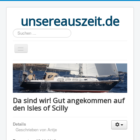
unsereauszeit.de
Suchen
...
Start
(B)logbuch
Welt Ahoi
Unser Buch
Da sind wir! Gut angekommen auf
den Isles of Scilly
Route
Über uns
Details
Boot
Geschrieben von
Antje
Links