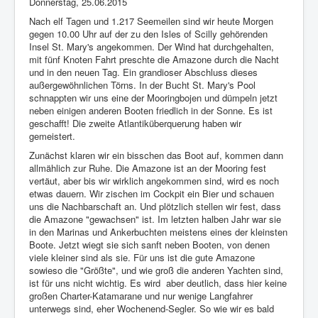
Donnerstag, 25.06.2015
Impressum
Nach elf Tagen und 1.217 Seemeilen sind wir heute Morgen
gegen 10.00 Uhr auf der zu den Isles of Scilly gehörenden
Datenschutz
Insel St. Mary's angekommen. Der Wind hat durchgehalten,
mit fünf Knoten Fahrt preschte die Amazone durch die Nacht
und in den neuen Tag. Ein grandioser Abschluss dieses
außergewöhnlichen Törns. In der Bucht St. Mary's Pool
schnappten wir uns eine der Mooringbojen und dümpeln jetzt
neben einigen anderen Booten friedlich in der Sonne. Es ist
geschafft! Die zweite Atlantiküberquerung haben wir
gemeistert.
Zunächst klaren wir ein bisschen das Boot auf, kommen dann
allmählich zur Ruhe. Die Amazone ist an der Mooring fest
vertäut, aber bis wir wirklich angekommen sind, wird es noch
etwas dauern. Wir zischen im Cockpit ein Bier und schauen
uns die Nachbarschaft an. Und plötzlich stellen wir fest, dass
die Amazone "gewachsen" ist. Im letzten halben Jahr war sie
in den Marinas und Ankerbuchten meistens eines der kleinsten
Boote. Jetzt wiegt sie sich sanft neben Booten, von denen
viele kleiner sind als sie. Für uns ist die gute Amazone
sowieso die "Größte", und wie groß die anderen Yachten sind,
ist für uns nicht wichtig. Es wird
aber deutlich, dass hier keine
großen Charter-Katamarane und nur wenige Langfahrer
unterwegs sind, eher Wochenend-Segler. So wie wir es bald