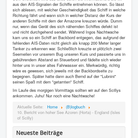
aus den AIS-Signalen der Schiffe entnehmen können. So lässt
sich ablesen, mit welcher Geschwindigkeit das Schiff in welche
Richtung fährt und wann sich in welcher Distanz der Kurs der
anderen Schiffe mit dem der Amazone kreuzen würde. Dumm
nur, wenn das Gerät des sich nähernden Schiffes defekt ist
und nicht durchgehend sendet. Während Ingos Nachtwache
kam uns so ein Schiff an Backbord entgegen, das aufgrund der
fehlenden AIS-Daten nicht gleich als knapp 200 Meter langer
Tanker zu erkennen war. Schließlich kreuzte er plötzlich zwei
Seemeilen vor unserem Bug unseren Kurs und passierte uns in
gebührendem Abstand an Steuerbord und fädelte sich wieder
hinter uns in unser altes Fahrwasser ein. Merkwürdig, richtig
wäre es gewesen, sich jeweils mit der Backbordseite zu
begegnen. Später hatte dann auch Bernd auf der "Lubnini"
seinen Spaß mit dem "getarnten" Schiff.
Im Laufe des morgigen Vormittags sollten wir auf den Scillys
ankommen. Juhu! Nur noch eine Nachtwache!
Aktuelle Seite:
Home
(B)logbuch
10. Bericht von hoher See Azoren (Horta) - England (Isles
of Scilly)
Neueste Beiträge