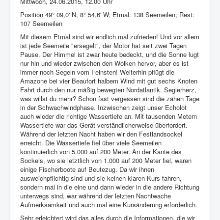
Mittwoch, 24.06.2015, 12.00 Uhr
Impressum
Position 49° 09,0' N; 8° 54,6' W; Etmal: 138 Seemeilen; Rest:
107 Seemeilen
Datenschutz
Mit diesem Etmal sind wir endlich mal zufrieden! Und vor allem
ist jede Seemeile "ersegelt", der Motor hat seit zwei Tagen
Pause. Der Himmel ist zwar heute bedeckt, und die Sonne lugt
nur hin und wieder zwischen den Wolken hervor, aber es ist
immer noch Segeln vom Feinsten! Weiterhin pflügt die
Amazone bei vier Beaufort halbem Wind mit gut sechs Knoten
Fahrt durch den nur mäßig bewegten Nordatlantik. Seglerherz,
was willst du mehr? Schon fast vergessen sind die zähen Tage
in der Schwachwindphase. Inzwischen zeigt unser Echolot
auch wieder die richtige Wassertiefe an. Mit tausenden Metern
Wassertiefe war das Gerät verständlicherweise überfordert.
Während der letzten Nacht haben wir den Festlandsockel
erreicht. Die Wassertiefe fiel über viele Seemeilen
kontinuierlich von 5.000 auf 200 Meter. An der Kante des
Sockels, wo sie letztlich von 1.000 auf 200 Meter fiel, waren
einige Fischerboote auf Beutezug. Da wir ihnen
ausweichpflichtig sind und sie keinen klaren Kurs fahren,
sondern mal in die eine und dann wieder in die andere Richtung
unterwegs sind, war während der letzten Nachtwache
Aufmerksamkeit und auch mal eine Kursänderung erforderlich.
Sehr erleichtert wird das alles durch die Informationen, die wir