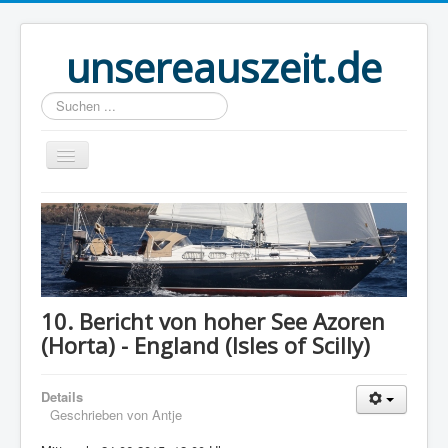
unsereauszeit.de
Suchen
...
Start
(B)logbuch
Welt Ahoi
Unser Buch
10. Bericht von hoher See Azoren
(Horta) - England (Isles of Scilly)
Route
Über uns
Details
Boot
Geschrieben von
Antje
Links