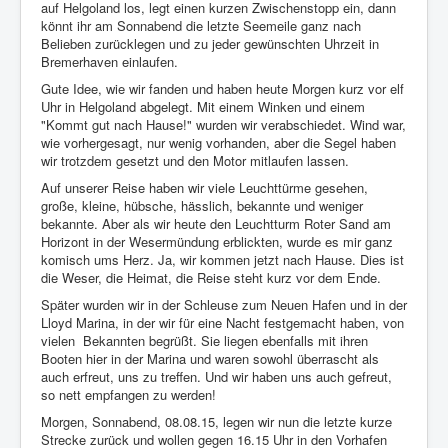
auf Helgoland los, legt einen kurzen Zwischenstopp ein, dann
könnt ihr am Sonnabend die letzte Seemeile ganz nach
Belieben zurücklegen und zu jeder gewünschten Uhrzeit in
Bremerhaven einlaufen.
Gute Idee, wie wir fanden und haben heute Morgen kurz vor elf
Uhr in Helgoland abgelegt. Mit einem Winken und einem
"Kommt gut nach Hause!" wurden wir verabschiedet. Wind war,
wie vorhergesagt, nur wenig vorhanden, aber die Segel haben
wir trotzdem gesetzt und den Motor mitlaufen lassen.
Auf unserer Reise haben wir viele Leuchttürme gesehen,
große, kleine, hübsche, hässlich, bekannte und weniger
bekannte. Aber als wir heute den Leuchtturm Roter Sand am
Horizont in der Wesermündung erblickten, wurde es mir ganz
komisch ums Herz. Ja, wir kommen jetzt nach Hause. Dies ist
die Weser, die Heimat, die Reise steht kurz vor dem Ende.
Später wurden wir in der Schleuse zum Neuen Hafen und in der
Lloyd Marina, in der wir für eine Nacht festgemacht haben, von
vielen
Bekannten begrüßt. Sie liegen ebenfalls mit ihren
Booten hier in der Marina und waren sowohl überrascht als
auch erfreut, uns zu treffen. Und wir haben uns auch gefreut,
so nett empfangen zu werden!
Morgen, Sonnabend, 08.08.15, legen wir nun die letzte kurze
Strecke zurück und wollen gegen 16.15 Uhr in den Vorhafen