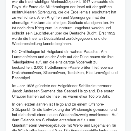
war die Insel wichtiger Marinestützpunkt. 1947 versuchte die
Royal Air Force die Militäranlagen der Insel mit der größten
nichtnuklearen Sprengung, die die Erde jemals erschüttert hat,
zu vernichten. Allen Angriffen und Sprengungen hat der
ehemalige Flakturm als einziges Gebäude standgehalten. Er
ist nach dem Krieg zum Leuchtturm umgebaut worden und
schickt sein Leuchtfeuer über die Deutsche Bucht. Erst 1952
wurde die Insel an Deutschland zurückgegeben, und die
Wiederbesiedlung konnte beginnen.
Für Ornithologen ist Helgoland ein wahres Paradies. Am
Lummenfelsen und an der Aade auf der Düne bauen sie ihre
Teleobjektive auf, um die einzigartige Vogelwelt zu
beobachten. 2.000 Trottellummen-Paare brüten hier, ebenso
Dreizehenmöwen, Silbermöwen, Tordalken, Eissturmvögel und
Basstölpel.
Im Jahr 1826 gründete der Helgoländer Schiffszimmermann
Jacob Andresen Siemens das Seebad Helgoland. Die ersten
Urlauber kamen auf die Insel, es waren etwa 100 pro Jahr.
In den letzten Jahren ist Helgoland zu einem Offshore-
Stützpunkt für die Entwicklung der Windenergie geworden und
hat sich damit einen neuen Wirtschaftszweig erschlossen. Auf
dem Gelände am Südhafen entstehen auf 10.000
Quadratmetern Servicegebäude mit Werk- und Lagerhallen für
die Windkraftanlagen auf See. Die Versorgerschiffe laufen von