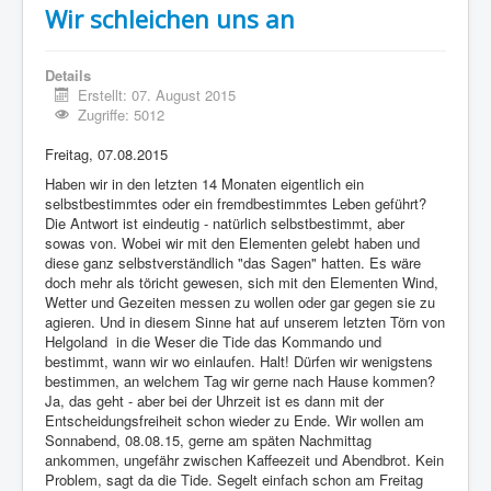
Wir schleichen uns an
Details
Erstellt: 07. August 2015
Zugriffe: 5012
Freitag, 07.08.2015
Haben wir in den letzten 14 Monaten eigentlich ein
selbstbestimmtes oder ein fremdbestimmtes Leben geführt?
Die Antwort ist eindeutig - natürlich selbstbestimmt, aber
sowas von. Wobei wir mit den Elementen gelebt haben und
diese ganz selbstverständlich "das Sagen" hatten. Es wäre
doch mehr als töricht gewesen, sich mit den Elementen Wind,
Wetter und Gezeiten messen zu wollen oder gar gegen sie zu
agieren. Und in diesem Sinne hat auf unserem letzten Törn von
Helgoland
in die Weser die Tide das Kommando und
bestimmt, wann wir wo einlaufen. Halt! Dürfen wir wenigstens
bestimmen, an welchem Tag wir gerne nach Hause kommen?
Ja, das geht - aber bei der Uhrzeit ist es dann mit der
Entscheidungsfreiheit schon wieder zu Ende. Wir wollen am
Sonnabend, 08.08.15, gerne am späten Nachmittag
ankommen, ungefähr zwischen Kaffeezeit und Abendbrot. Kein
Problem, sagt da die Tide. Segelt einfach schon am Freitag