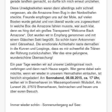
gerade landfein gemacht, so durfte ich mich erneut umziehen.
Diese Unwägbarkeiten waren dann allerdings sehr schnell
vergessen, als die Amazone ihren Bug in den Nordosthafen
steckte. Freunde empfingen uns auf der Mole, auf vielen
Booten wurde getutet und von überall wurde uns zugewunken!
In welche Box die Amazone fahren musste, war auch klar,
denn es hing dort ein großes Transparent "Welcome Back
Amazone". Dort wurden wir in Empfang genommen und mit
einem Gläschen Sekt begrüßt. So schön kann Ankommen
sein! Gänsehaut. Die emotionale Achterbahn raste dermaßen
in die Kurven und Loopings, dass es mir schwerfiel die Tränen
der Rührung zurückzuhalten. War das eine gelungene,
wunderschöne Überraschung!
Ein paar Tage werden wir auf unserer Lieblingsinsel noch
verbringen und dann nach Hause segeln. Wer gerne dabei sein
möchte, wenn wir wieder in unserem Heimathafen einlaufen, ist
herzlich eingeladen! Am
Sonnabend, 08.08.2015, ca. 17 Uhr,
wollen wir in Bremerhaven im Wassersportverein Wulsdorf, Am
Luneort 29, 27572 Bremerhaven, festmachen und freuen uns
über euren Besuch.
Immer wieder schön - Sonnenuntergang auf See: