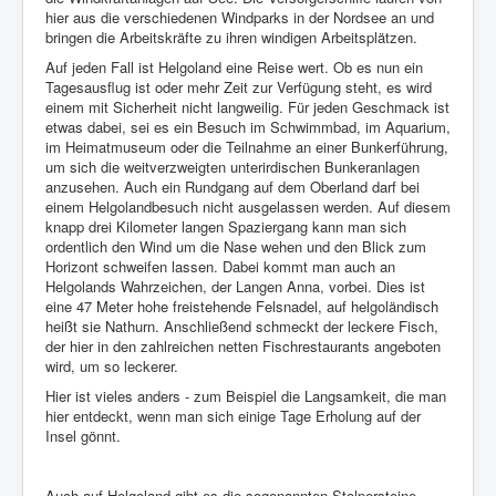
hier aus die verschiedenen Windparks in der Nordsee an und
bringen die Arbeitskräfte zu ihren windigen Arbeitsplätzen.
Auf jeden Fall ist Helgoland eine Reise wert. Ob es nun ein
Tagesausflug ist oder mehr Zeit zur Verfügung steht, es wird
einem mit Sicherheit nicht langweilig. Für jeden Geschmack ist
etwas dabei, sei es ein Besuch im Schwimmbad, im Aquarium,
im Heimatmuseum oder die Teilnahme an einer Bunkerführung,
um sich die weitverzweigten unterirdischen Bunkeranlagen
anzusehen. Auch ein Rundgang auf dem Oberland darf bei
einem Helgolandbesuch nicht ausgelassen werden. Auf diesem
knapp drei Kilometer langen Spaziergang kann man sich
ordentlich den Wind um die Nase wehen und den Blick zum
Horizont schweifen lassen. Dabei kommt man auch an
Helgolands Wahrzeichen, der Langen Anna, vorbei. Dies ist
eine 47 Meter hohe freistehende Felsnadel, auf helgoländisch
heißt sie Nathurn. Anschließend schmeckt der leckere Fisch,
der hier in den zahlreichen netten Fischrestaurants angeboten
wird, um so leckerer.
Hier ist vieles anders - zum Beispiel die Langsamkeit, die man
hier entdeckt, wenn man sich einige Tage Erholung auf der
Insel gönnt.
Auch auf Helgoland gibt es die sogenannten Stolpersteine.