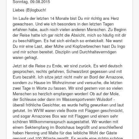
Sonntag, 09.08.2015
Liebes (B)logbuch!
Im Laufe der letzten 14 Monate bist Du mir richtig ans Herz
gewachsen. Und wie ich besonders in den letzten Tagen
erfahren habe, auch noch vielen anderen Menschen. Zu Beginn
der Reise hatte ich gar nicht die Absicht, mich so häufig mit dir
zu beschäftigen. Es hat sich einfach so entwickelt. Nie warst
Du mir eine Last, aber Mühe und Kopfzerbrechen hast Du Ingo
und mir schon bereitet. Disziplin und Durchhaltevermögen
waren gefragt.
Jetzt ist die Reise zu Ende, wir sind zurück. Es wird deutsch
gesprochen, rechts gefahren, Schwarzbrot gegessen und mit
Euro bezahlt. Ich sitze jetzt nicht mehr an Bord der Amazone,
sondern zu Hause im Wohnzimmer und versuche, die letzten
zwei Tage in Worte zu fassen. Wir sind gestern von so vielen
Menschen so herzlich empfangen worden! Ob auf der Mole,
der Schleuse oder dann im Wassersportverein Wulsdorf -
überall fröhliche Gesichter, es wurde heftig gewunken und laut
getutet. Im WVW waren viele Boote mit Flaggen geschmückt,
und sogar Amazones Box war mit Flaggen und einem sehr
schönen Willkommensspruch ausgestattet. Wir wurden mit
einem Sektempfang im Bootshaus begrüßt und anschließend
haben Henning und Malte für das leibliche Wohl der Gäste
gesorgt und 100 Würste gegrillt. Es wurde eine richtig schöne