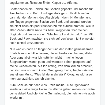
angekommen. Reise zu Ende, Klappe zu, Affe tot.
Später haben die Beiden ihre Sachen gepackt und Tasche für
Tasche kam von Bord. Und irgendwie ganz plötzlich war er
dann da, der Moment des Abschieds. Nach 14 Monaten und
drei Tagen gingen die Beiden von Bord, und diesmal würden
sie nicht nach ein paar Stunden zu mir zurückkommen. Wie in
alten Zeiten strich Antje mir beim Weggehen über meinen
Bugkorb und raunte mir ein "Mach's gut und bis bald!" zu. Mit
Sack und Pack machten sie sich auf den Weg, nicht ohne sich
noch einmal umzudrehen.
Nun war ich nach so langer Zeit und den vielen gemeinsamen
Erlebnissen und Abenteuern, die wir bestanden hatten, allein.
Aber ganz allein war ich natürlich nicht - meine lieben
Stegnachbarn waren ja da und warteten schon gespannt auf
meine Geschichten. Als ich anfing, von dem Wal zu erzählen,
der sich uns so frech in den Weg gelegt hatte, fragten sie wie
aus einem Mund: "Was ist denn ein Wal?" Okay, es gibt also
mehr zu erzählen, als ich dachte.
Zum Schluss nur noch eins - falls meine Leute irgendwann
wieder auf eine lange Reise ins Warme gehen wollen - ich wäre
gerne dabei! Und die Kleine Gummiwurst, die nehmen wir auch
wieder mit.