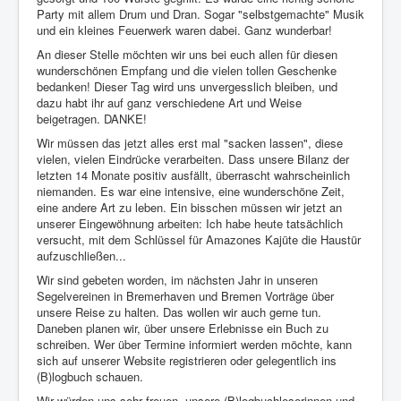
Party mit allem Drum und Dran. Sogar "selbstgemachte" Musik
und ein kleines Feuerwerk waren dabei. Ganz wunderbar!
An dieser Stelle möchten wir uns bei euch allen für diesen
wunderschönen Empfang und die vielen tollen Geschenke
bedanken! Dieser Tag wird uns unvergesslich bleiben, und
dazu habt ihr auf ganz verschiedene Art und Weise
beigetragen. DANKE!
Wir müssen das jetzt alles erst mal "sacken lassen", diese
vielen, vielen Eindrücke verarbeiten. Dass unsere Bilanz der
letzten 14 Monate positiv ausfällt, überrascht wahrscheinlich
niemanden. Es war eine intensive, eine wunderschöne Zeit,
eine andere Art zu leben. Ein bisschen müssen wir jetzt an
unserer Eingewöhnung arbeiten: Ich habe heute tatsächlich
versucht, mit dem Schlüssel für Amazones Kajüte die Haustür
aufzuschließen...
Wir sind gebeten worden, im nächsten Jahr in unseren
Segelvereinen in Bremerhaven und Bremen Vorträge über
unsere Reise zu halten. Das wollen wir auch gerne tun.
Daneben planen wir, über unsere Erlebnisse ein Buch zu
schreiben. Wer über Termine informiert werden möchte, kann
sich auf unserer Website registrieren oder gelegentlich ins
(B)logbuch schauen.
Wir würden uns sehr freuen, unsere (B)logbuchleserinnen und -