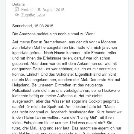
Details
Impressum
Erstellt: 15. August 2015
Zugriffe: 5279
Datenschutz
Sonnabend, 15.08.2015
Die Amazone meldet sich noch einmal zu Wort:
Auf meine Box in Bremerhaven, aus der ich vor 14 Monaten
zum letzten Mal herausgefahren bin, hatte ich mich ja schon
irgendwie gefreut. Nach Hause kommen, alte Freunde treffen
und mit ihnen die Erlebnisse teilen, darauf war ich schon
gespannt. Aber dann war es mit dem Ankommen so, wie mit
der ganzen Reise - es war schöner, als ich es mir vorstellen
konnte. Ehrlich! Und das Schönste: Eigentlich sind wir nicht
nur ein Mal angekommen, sondern drei Mal. Das erste Mal auf
Helgoland. Bei unserem Eintreffen ist das neugierige
Polizeiboot sehr dicht an uns vorbeigefahren, seine Heckwelle
klatschte heftig an meine Außenhaut. Hat mir nichts
ausgemacht, aber das Wasser ist sogar ins Cockpit gespritzt,
da hört für mich der Spaß auf. Am liebsten hätte ich "Mach
das nicht nochmal du Angeber!" hinübergerufen. Kurz bevor wir
in den Hafen fahren wollten, kam die "Funny Girl" mit ihren
vielen Fahrgästen hinter uns her. Und was macht sie? Sie
tutet, drei Mal, lang und sehr laut. Das macht sie eigentlich nur
ein Mal im Jahr, und zwar wenn sie zum Saisonbeginn zum