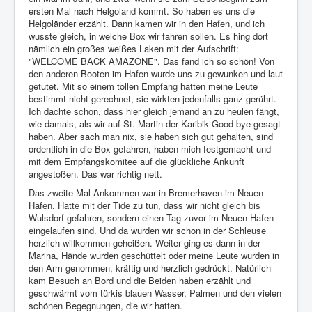
ersten Mal nach Helgoland kommt. So haben es uns die
Helgoländer erzählt. Dann kamen wir in den Hafen, und ich
wusste gleich, in welche Box wir fahren sollen. Es hing dort
nämlich ein großes weißes Laken mit der Aufschrift:
"WELCOME BACK AMAZONE". Das fand ich so schön! Von
den anderen Booten im Hafen wurde uns zu gewunken und laut
getutet. Mit so einem tollen Empfang hatten meine Leute
bestimmt nicht gerechnet, sie wirkten jedenfalls ganz gerührt.
Ich dachte schon, dass hier gleich jemand an zu heulen fängt,
wie damals, als wir auf St. Martin der Karibik Good bye gesagt
haben. Aber sach man nix, sie haben sich gut gehalten, sind
ordentlich in die Box gefahren, haben mich festgemacht und
mit dem Empfangskomitee auf die glückliche Ankunft
angestoßen. Das war richtig nett.
Das zweite Mal Ankommen war in Bremerhaven im Neuen
Hafen. Hatte mit der Tide zu tun, dass wir nicht gleich bis
Wulsdorf gefahren, sondern einen Tag zuvor im Neuen Hafen
eingelaufen sind. Und da wurden wir schon in der Schleuse
herzlich willkommen geheißen. Weiter ging es dann in der
Marina, Hände wurden geschüttelt oder meine Leute wurden in
den Arm genommen, kräftig und herzlich gedrückt. Natürlich
kam Besuch an Bord und die Beiden haben erzählt und
geschwärmt vom türkis blauen Wasser, Palmen und den vielen
schönen Begegnungen, die wir hatten.