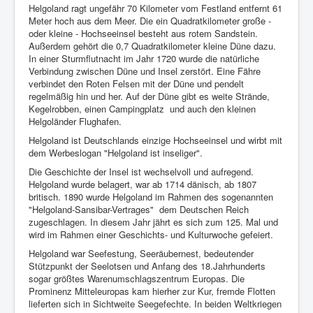
Helgoland ragt ungefähr 70 Kilometer vom Festland entfernt 61
Meter hoch aus dem Meer. Die ein Quadratkilometer große -
oder kleine - Hochseeinsel besteht aus rotem Sandstein.
Außerdem gehört die 0,7 Quadratkilometer kleine Düne dazu.
In einer Sturmflutnacht im Jahr 1720 wurde die natürliche
Verbindung zwischen Düne und Insel zerstört. Eine Fähre
verbindet den Roten Felsen mit der Düne und pendelt
regelmäßig hin und her. Auf der Düne gibt es weite Strände,
Kegelrobben, einen Campingplatz
und auch den kleinen
Helgoländer Flughafen.
Helgoland ist Deutschlands einzige Hochseeinsel und wirbt mit
dem Werbeslogan "Helgoland ist inseliger".
Die Geschichte der Insel ist wechselvoll und aufregend.
Helgoland wurde belagert, war ab 1714 dänisch, ab 1807
britisch. 1890 wurde Helgoland im Rahmen des sogenannten
"Helgoland-Sansibar-Vertrages"
dem Deutschen Reich
zugeschlagen. In diesem Jahr jährt es sich zum 125. Mal und
wird im Rahmen einer Geschichts- und Kulturwoche gefeiert.
Helgoland war Seefestung, Seeräubernest, bedeutender
Stützpunkt der Seelotsen und Anfang des 18.Jahrhunderts
sogar größtes Warenumschlagszentrum Europas. Die
Prominenz Mitteleuropas kam hierher zur Kur, fremde Flotten
lieferten sich in Sichtweite Seegefechte. In beiden Weltkriegen