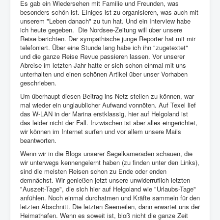
Es gab ein Wiedersehen mit Familie und Freunden, was
besonders schön ist. Einiges ist zu organisieren, was auch mit
unserem "Leben danach" zu tun hat. Und ein Interview habe
ich heute gegeben.
Die Nordsee-Zeitung will über unsere
Reise berichten. Der sympathische junge Reporter hat mit mir
telefoniert. Über eine Stunde lang habe ich ihn "zugetextet"
und die ganze Reise Revue passieren lassen. Vor unserer
Abreise im letzten Jahr hatte er sich schon einmal mit uns
unterhalten und einen schönen Artikel über unser Vorhaben
geschrieben.
Um überhaupt diesen Beitrag ins Netz stellen zu können, war
mal wieder ein unglaublicher Aufwand vonnöten. Auf Texel lief
das W-LAN in der Marina erstklassig, hier auf Helgoland ist
das leider nicht der Fall. Inzwischen ist aber alles eingerichtet,
wir können im Internet surfen und vor allem unsere Mails
beantworten.
Wenn wir in die Blogs unserer Segelkameraden schauen, die
wir unterwegs kennengelernt haben (zu finden unter den Links),
sind die meisten Reisen schon zu Ende oder enden
demnächst. Wir genießen jetzt unsere unwiderruflich letzten
"Auszeit-Tage", die sich hier auf Helgoland wie "Urlaubs-Tage"
anfühlen. Noch einmal durchatmen und Kräfte sammeln für den
letzten Abschnitt. Die letzten Seemeilen, dann erwartet uns der
Heimathafen. Wenn es soweit ist, bloß nicht die ganze Zeit