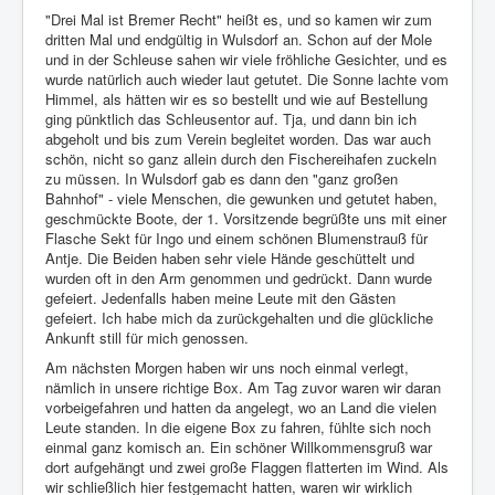
"Drei Mal ist Bremer Recht" heißt es, und so kamen wir zum
dritten Mal und endgültig in Wulsdorf an. Schon auf der Mole
und in der Schleuse sahen wir viele fröhliche Gesichter, und es
wurde natürlich auch wieder laut getutet. Die Sonne lachte vom
Himmel, als hätten wir es so bestellt und wie auf Bestellung
ging pünktlich das Schleusentor auf. Tja, und dann bin ich
abgeholt und bis zum Verein begleitet worden. Das war auch
schön, nicht so ganz allein durch den Fischereihafen zuckeln
zu müssen. In Wulsdorf gab es dann den "ganz großen
Bahnhof" - viele Menschen, die gewunken und getutet haben,
geschmückte Boote, der 1. Vorsitzende begrüßte uns mit einer
Flasche Sekt für Ingo und einem schönen Blumenstrauß für
Antje. Die Beiden haben sehr viele Hände geschüttelt und
wurden oft in den Arm genommen und gedrückt. Dann wurde
gefeiert. Jedenfalls haben meine Leute mit den Gästen
gefeiert. Ich habe mich da zurückgehalten und die glückliche
Ankunft still für mich genossen.
Am nächsten Morgen haben wir uns noch einmal verlegt,
nämlich in unsere richtige Box. Am Tag zuvor waren wir daran
vorbeigefahren und hatten da angelegt, wo an Land die vielen
Leute standen. In die eigene Box zu fahren, fühlte sich noch
einmal ganz komisch an. Ein schöner Willkommensgruß war
dort aufgehängt und zwei große Flaggen flatterten im Wind. Als
wir schließlich hier festgemacht hatten, waren wir wirklich