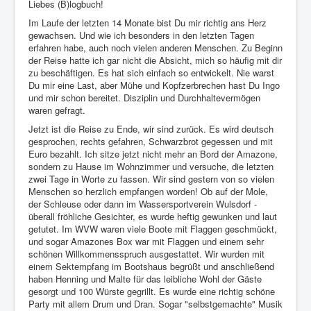
Liebes (B)logbuch!
Impressum
Im Laufe der letzten 14 Monate bist Du mir richtig ans Herz
gewachsen. Und wie ich besonders in den letzten Tagen
Datenschutz
erfahren habe, auch noch vielen anderen Menschen. Zu Beginn
der Reise hatte ich gar nicht die Absicht, mich so häufig mit dir
zu beschäftigen. Es hat sich einfach so entwickelt. Nie warst
Du mir eine Last, aber Mühe und Kopfzerbrechen hast Du Ingo
und mir schon bereitet. Disziplin und Durchhaltevermögen
waren gefragt.
Jetzt ist die Reise zu Ende, wir sind zurück. Es wird deutsch
gesprochen, rechts gefahren, Schwarzbrot gegessen und mit
Euro bezahlt. Ich sitze jetzt nicht mehr an Bord der Amazone,
sondern zu Hause im Wohnzimmer und versuche, die letzten
zwei Tage in Worte zu fassen. Wir sind gestern von so vielen
Menschen so herzlich empfangen worden! Ob auf der Mole,
der Schleuse oder dann im Wassersportverein Wulsdorf -
überall fröhliche Gesichter, es wurde heftig gewunken und laut
getutet. Im WVW waren viele Boote mit Flaggen geschmückt,
und sogar Amazones Box war mit Flaggen und einem sehr
schönen Willkommensspruch ausgestattet. Wir wurden mit
einem Sektempfang im Bootshaus begrüßt und anschließend
haben Henning und Malte für das leibliche Wohl der Gäste
gesorgt und 100 Würste gegrillt. Es wurde eine richtig schöne
Party mit allem Drum und Dran. Sogar "selbstgemachte" Musik