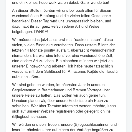
und ein kleines Feuerwerk waren dabei. Ganz wunderbar!
An dieser Stelle möchten wir uns bei euch allen für diesen
wunderschönen Empfang und die vielen tollen Geschenke
bedanken! Dieser Tag wird uns unvergesslich bleiben, und
dazu habt ihr auf ganz verschiedene Art und Weise
beigetragen. DANKE!
Wir müssen das jetzt alles erst mal "sacken lassen", diese
vielen, vielen Eindrücke verarbeiten. Dass unsere Bilanz der
letzten 14 Monate positiv ausfällt, überrascht wahrscheinlich
niemanden. Es war eine intensive, eine wunderschöne Zeit,
eine andere Art zu leben. Ein bisschen müssen wir jetzt an
unserer Eingewöhnung arbeiten: Ich habe heute tatsächlich
versucht, mit dem Schlüssel für Amazones Kajüte die Haustür
aufzuschließen...
Wir sind gebeten worden, im nächsten Jahr in unseren
Segelvereinen in Bremerhaven und Bremen Vorträge über
unsere Reise zu halten. Das wollen wir auch gerne tun.
Daneben planen wir, über unsere Erlebnisse ein Buch zu
schreiben. Wer über Termine informiert werden möchte, kann
sich auf unserer Website registrieren oder gelegentlich ins
(B)logbuch schauen.
Wir würden uns sehr freuen, unsere (B)logbuchleserinnen und -
leser im nächsten Jahr auf einem der Vorträge begrüßen zu