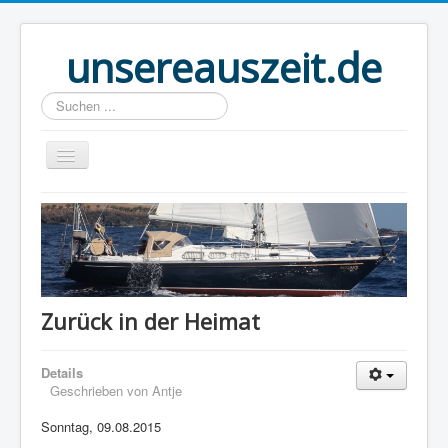
unsereauszeit.de
Suchen
...
Start
(B)logbuch
Welt Ahoi
Unser Buch
Zurück in der Heimat
Route
Details
Über uns
Geschrieben von
Antje
Boot
Sonntag, 09.08.2015
Links