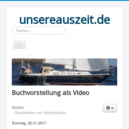
unsereauszeit.de
Suchen
...
Start
(B)logbuch
Welt Ahoi
Unser Buch
Buchvorstellung als Video
Route
Details
Über uns
Geschrieben von
Administrator
Boot
Sonntag, 22.01.2017
Links