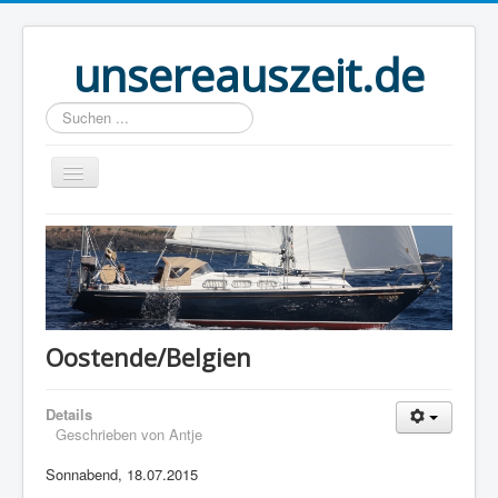
unsereauszeit.de
Suchen
...
Start
(B)logbuch
Welt Ahoi
Unser Buch
Oostende/Belgien
Route
Details
Über uns
Geschrieben von
Antje
Boot
Sonnabend, 18.07.2015
Links