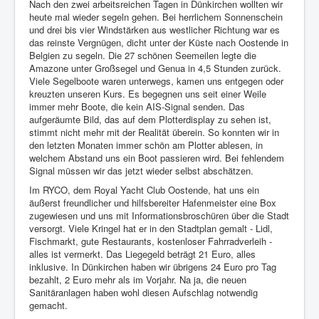
Nach den zwei arbeitsreichen Tagen in Dünkirchen wollten wir
heute mal wieder segeln gehen. Bei herrlichem Sonnenschein
Impressum
und drei bis vier Windstärken aus westlicher Richtung war es
das reinste Vergnügen, dicht unter der Küste nach Oostende in
Datenschutz
Belgien zu segeln. Die 27 schönen Seemeilen legte die
Amazone unter Großsegel und Genua in 4,5 Stunden zurück.
Viele Segelboote waren unterwegs, kamen uns entgegen oder
kreuzten unseren Kurs. Es begegnen uns seit einer Weile
immer mehr Boote, die kein AIS-Signal senden. Das
aufgeräumte Bild, das auf dem Plotterdisplay zu sehen ist,
stimmt nicht mehr mit der Realität überein. So konnten wir in
den letzten Monaten immer schön am Plotter ablesen, in
welchem Abstand uns ein Boot passieren wird. Bei fehlendem
Signal müssen wir das jetzt wieder selbst abschätzen.
Im RYCO, dem Royal Yacht Club Oostende, hat uns ein
äußerst freundlicher und hilfsbereiter Hafenmeister eine Box
zugewiesen und uns mit Informationsbroschüren über die Stadt
versorgt. Viele Kringel hat er in den Stadtplan gemalt - Lidl,
Fischmarkt, gute Restaurants, kostenloser Fahrradverleih -
alles ist vermerkt. Das Liegegeld beträgt 21 Euro, alles
inklusive. In Dünkirchen haben wir übrigens 24 Euro pro Tag
bezahlt, 2 Euro mehr als im Vorjahr. Na ja, die neuen
Sanitäranlagen haben wohl diesen Aufschlag notwendig
gemacht.