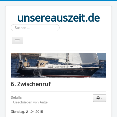
unsereauszeit.de
Suchen
...
Start
(B)logbuch
Welt Ahoi
Unser Buch
6. Zwischenruf
Route
Details
Über uns
Geschrieben von
Antje
Boot
Dienstag, 21.04.2015
Links