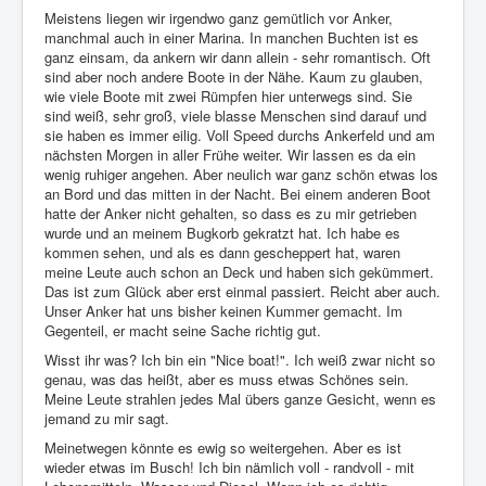
Meistens liegen wir irgendwo ganz gemütlich vor Anker,
manchmal auch in einer Marina. In manchen Buchten ist es
ganz einsam, da ankern wir dann allein - sehr romantisch. Oft
sind aber noch andere Boote in der Nähe. Kaum zu glauben,
wie viele Boote mit zwei Rümpfen hier unterwegs sind. Sie
sind weiß, sehr groß, viele blasse Menschen sind darauf und
sie haben es immer eilig. Voll Speed durchs Ankerfeld und am
nächsten Morgen in aller Frühe weiter. Wir lassen es da ein
wenig ruhiger angehen. Aber neulich war ganz schön etwas los
an Bord und das mitten in der Nacht. Bei einem anderen Boot
hatte der Anker nicht gehalten, so dass es zu mir getrieben
wurde und an meinem Bugkorb gekratzt hat. Ich habe es
kommen sehen, und als es dann gescheppert hat, waren
meine Leute auch schon an Deck und haben sich gekümmert.
Das ist zum Glück aber erst einmal passiert. Reicht aber auch.
Unser Anker hat uns bisher keinen Kummer gemacht. Im
Gegenteil, er macht seine Sache richtig gut.
Wisst ihr was? Ich bin ein "Nice boat!". Ich weiß zwar nicht so
genau, was das heißt, aber es muss etwas Schönes sein.
Meine Leute strahlen jedes Mal übers ganze Gesicht, wenn es
jemand zu mir sagt.
Meinetwegen könnte es ewig so weitergehen. Aber es ist
wieder etwas im Busch! Ich bin nämlich voll - randvoll - mit