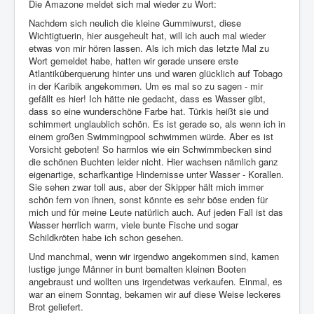
Die Amazone meldet sich mal wieder zu Wort:
Impressum
Nachdem sich neulich die kleine Gummiwurst, diese
Wichtigtuerin, hier ausgeheult hat, will ich auch mal wieder
Datenschutz
etwas von mir hören lassen. Als ich mich das letzte Mal zu
Wort gemeldet habe, hatten wir gerade unsere erste
Atlantiküberquerung hinter uns und waren glücklich auf Tobago
in der Karibik angekommen. Um es mal so zu sagen - mir
gefällt es hier! Ich hätte nie gedacht, dass es Wasser gibt,
dass so eine wunderschöne Farbe hat. Türkis heißt sie und
schimmert unglaublich schön. Es ist gerade so, als wenn ich in
einem großen Swimmingpool schwimmen würde. Aber es ist
Vorsicht geboten! So harmlos wie ein Schwimmbecken sind
die schönen Buchten leider nicht. Hier wachsen nämlich ganz
eigenartige, scharfkantige Hindernisse unter Wasser - Korallen.
Sie sehen zwar toll aus, aber der Skipper hält mich immer
schön fern von ihnen, sonst könnte es sehr böse enden für
mich und für meine Leute natürlich auch. Auf jeden Fall ist das
Wasser herrlich warm, viele bunte Fische und sogar
Schildkröten habe ich schon gesehen.
Und manchmal, wenn wir irgendwo angekommen sind, kamen
lustige junge Männer in bunt bemalten kleinen Booten
angebraust und wollten uns irgendetwas verkaufen. Einmal, es
war an einem Sonntag, bekamen wir auf diese Weise leckeres
Brot geliefert.