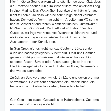
Hier im Gorda Sound ankern wir tatsächlich so geschützt, dass
die Amazone ebenso ruhig im Wasser liegt, wie an einem Steg
Impressum
in einer Marina. Das Wettkrähen irgendwelcher Hähne ist auch
nicht zu hören, so dass wir eine sehr ruhige Nacht verbracht
Datenschutz
haben. Der heutige Vormittag geht mit Arbeiten am PC schnell
herum. Anschließend fahren wir mit der kleinen Gummiwurst
hinüber nach Gun Creek. Dort befindet sich das Büro des
Customs, wo Ingo vor knapp vier Wochen einklariert hat und
wir in ein paar Tagen ausklarieren. Es wird das letzte
Ausklarieren in der Karibik sein.
In Gun Creek gibt es nicht nur das Customs Büro, sondern
auch den nächst gelegenen Supermarkt. Obst und Gemüse
gehen zur Neige - wir müssen mal wieder einkaufen. Ein
schönes Resort, Strand oder Restaurants gibt es hier nicht.
Ein Fähranleger, ein Taxistand, Customs-Office, Supermarkt -
das war es dann schon.
Zurück an Bord verstauen wir die Einkäufe und gehen erst mal
schwimmen. So erfrischt schmecken die Pfannkuchen, die
heute auf dem Speiseplan stehen, besonders lecker.
Gun Creek - im blauen Gebäude sind Hafenbehörde, Customs
und Immigration untergebracht: