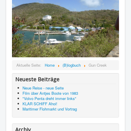
Aktuelle Seite:
Home
(B)logbuch
Gun Creek
Neueste Beiträge
Neue Reise - neue Seite
Film über Antjes Boote von 1983
"Volvo Penta dreht immer links"
KLAR SCHIFF Ahoi!
Maritimer Flohmarkt und Vortrag
Archiv