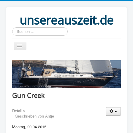
unsereauszeit.de
Suchen
...
Start
(B)logbuch
Welt Ahoi
Unser Buch
Gun Creek
Route
Details
Über uns
Geschrieben von
Antje
Boot
Montag, 20.04.2015
Links