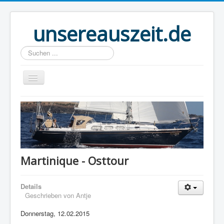
unsereauszeit.de
Suchen
...
Start
(B)logbuch
Welt Ahoi
Unser Buch
Martinique - Osttour
Route
Details
Über uns
Geschrieben von
Antje
Boot
Donnerstag, 12.02.2015
Links