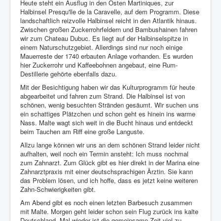
Heute steht ein Ausflug in den Osten Martiniques, zur
Halbinsel Presqu'lle de la Caravelle, auf dem Programm. Diese
Impressum
landschaftlich reizvolle Halbinsel reicht in den Atlantik hinaus.
Zwischen großen Zuckerrohrfeldern und Bambushainen fahren
Datenschutz
wir zum Chateau Dubuc. Es liegt auf der Halbinselspitze in
einem Naturschutzgebiet. Allerdings sind nur noch einige
Mauerreste der 1740 erbauten Anlage vorhanden. Es wurden
hier Zuckerrohr und Kaffeebohnen angebaut, eine Rum-
Destillerie gehörte ebenfalls dazu.
Mit der Besichtigung haben wir das Kulturprogramm für heute
abgearbeitet und fahren zum Strand. Die Halbinsel ist von
schönen, wenig besuchten Stränden gesäumt. Wir suchen uns
ein schattiges Plätzchen und schon geht es hinein ins warme
Nass. Malte wagt sich weit in die Bucht hinaus und entdeckt
beim Tauchen am Riff eine große Languste.
Allzu lange können wir uns an dem schönen Strand leider nicht
aufhalten, weil noch ein Termin ansteht: Ich muss nochmal
zum Zahnarzt. Zum Glück gibt es hier direkt in der Marina eine
Zahnarztpraxis mit einer deutschsprachigen Ärztin. Sie kann
das Problem lösen, und ich hoffe, dass es jetzt keine weiteren
Zahn-Schwierigkeiten gibt.
Am Abend gibt es noch einen letzten Barbesuch zusammen
mit Malte. Morgen geht leider schon sein Flug zurück ins kalte
Deutschland. Mal wieder ist die gemeinsame Zeit viel zu