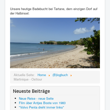
Unsere heutige Badebucht bei Tartane, dem einzigen Dorf auf
der Halbinsel:
Aktuelle Seite:
Home
(B)logbuch
Martinique - Osttour
Neueste Beiträge
Neue Reise - neue Seite
Film über Antjes Boote von 1983
"Volvo Penta dreht immer links"