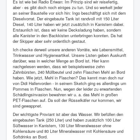
Es ist wie bei Radio Eriwan: Im Prinzip sind wir reisefertig,
aber - es gibt doch noch einiges zu tun. Und so werkelt jeder
Impressum
an seiner Baustelle vor sich hin: Ingo beschäftigt sich mit dem
Dieselvorrat. Der eingebaute Tank ist randvoll mit 150 Liter
Datenschutz
Diesel, 140 Liter haben wir jetzt zusätzlich in Kanistern dabei.
Erstaunlich ist, dass wir keine Decksladung haben, sondern
alle Kanister in den Backkisten unterbringen konnten. Da hat
der Skipper aber sehr ordentlich gestaut.
Ich checke derweil unsere anderen Vorräte, wie Lebensmittel,
Trinkwasser und Hygieneartikel. Unsere Listen geben Auskunft
darüber, was in welcher Menge an Bord ist. Hier kann
nachgelesen werden, dass wir beispielsweise zehn
Zahnbürsten, 240 Müllbeutel und zehn Flaschen Mehl an Bord
haben. Wie jetzt, Mehl in Flaschen? Das kennt man doch nur
von Didi Hallervorden - in seinem Sketch ging es allerdings um
Pommes in Flaschen. Nun, wegen der leider zu erwartenden
Schädlingsinvasion bewahren wir u. a. das Mehl in großen
PET-Flaschen auf. Da soll der Rüsselkäfer nur kommen, wir
sind gewappnet.
Der wichtigste Proviant ist aber das Wasser. Wir befüllen den
eingebauten Tank (250 Liter) und haben zusätzlich 100 Liter
Süßwasser in Kanistern, 130 Liter Mineralwasser ohne
Kohlensäure und 80 Liter Mineralwasser mit Kohlensäure und
Softdrinks an Bord.