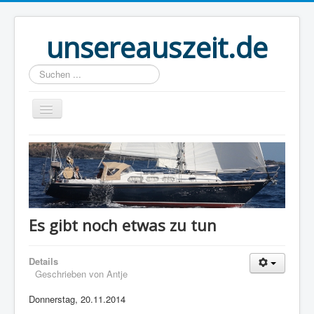
unsereauszeit.de
Suchen
...
Start
(B)logbuch
Welt Ahoi
Unser Buch
Es gibt noch etwas zu tun
Route
Details
Über uns
Geschrieben von
Antje
Boot
Donnerstag, 20.11.2014
Links