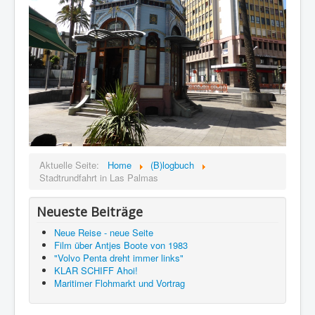
Aktuelle Seite:
Home
(B)logbuch
Stadtrundfahrt in Las Palmas
Neueste Beiträge
Neue Reise - neue Seite
Film über Antjes Boote von 1983
"Volvo Penta dreht immer links"
KLAR SCHIFF Ahoi!
Maritimer Flohmarkt und Vortrag