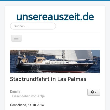
unsereauszeit.de
Suchen
...
Start
(B)logbuch
Welt Ahoi
Unser Buch
Stadtrundfahrt in Las Palmas
Route
Details
Über uns
Geschrieben von
Antje
Boot
Sonnabend, 11.10.2014
Links