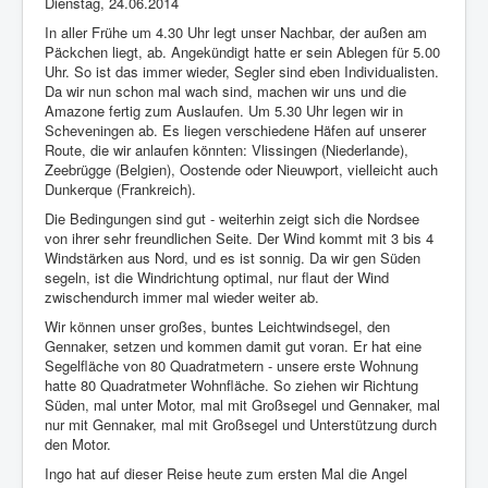
Dienstag, 24.06.2014
Impressum
In aller Frühe um 4.30 Uhr legt unser Nachbar, der außen am
Päckchen liegt, ab. Angekündigt hatte er sein Ablegen für 5.00
Datenschutz
Uhr. So ist das immer wieder, Segler sind eben Individualisten.
Da wir nun schon mal wach sind, machen wir uns und die
Amazone fertig zum Auslaufen. Um 5.30 Uhr legen wir in
Scheveningen ab. Es liegen verschiedene Häfen auf unserer
Route, die wir anlaufen könnten: Vlissingen (Niederlande),
Zeebrügge (Belgien), Oostende oder Nieuwport, vielleicht auch
Dunkerque (Frankreich).
Die Bedingungen sind gut - weiterhin zeigt sich die Nordsee
von ihrer sehr freundlichen Seite. Der Wind kommt mit 3 bis 4
Windstärken aus Nord, und es ist sonnig. Da wir gen Süden
segeln, ist die Windrichtung optimal, nur flaut der Wind
zwischendurch immer mal wieder weiter ab.
Wir können unser großes, buntes Leichtwindsegel, den
Gennaker, setzen und kommen damit gut voran. Er hat eine
Segelfläche von 80 Quadratmetern - unsere erste Wohnung
hatte 80 Quadratmeter Wohnfläche. So ziehen wir Richtung
Süden, mal unter Motor, mal mit Großsegel und Gennaker, mal
nur mit Gennaker, mal mit Großsegel und Unterstützung durch
den Motor.
Ingo hat auf dieser Reise heute zum ersten Mal die Angel