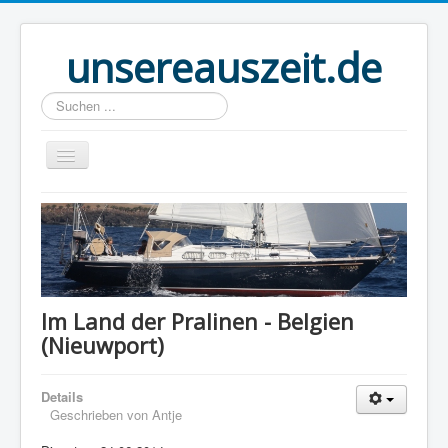
unsereauszeit.de
Suchen
...
Start
(B)logbuch
Welt Ahoi
Unser Buch
Im Land der Pralinen - Belgien
(Nieuwport)
Route
Über uns
Details
Boot
Geschrieben von
Antje
Links