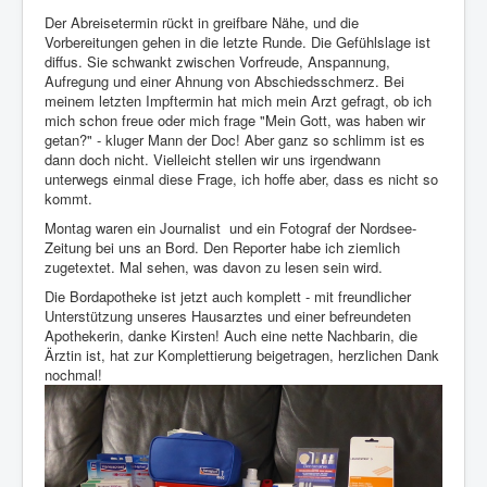
Der Abreisetermin rückt in greifbare Nähe, und die
Impressum
Vorbereitungen gehen in die letzte Runde. Die Gefühlslage ist
diffus. Sie schwankt zwischen Vorfreude, Anspannung,
Datenschutz
Aufregung und einer Ahnung von Abschiedsschmerz. Bei
meinem letzten Impftermin hat mich mein Arzt gefragt, ob ich
mich schon freue oder mich frage "Mein Gott, was haben wir
getan?" - kluger Mann der Doc! Aber ganz so schlimm ist es
dann doch nicht. Vielleicht stellen wir uns irgendwann
unterwegs einmal diese Frage, ich hoffe aber, dass es nicht so
kommt.
Montag waren ein Journalist
und ein Fotograf der Nordsee-
Zeitung bei uns an Bord. Den Reporter habe ich ziemlich
zugetextet. Mal sehen, was davon zu lesen sein wird.
Die Bordapotheke ist jetzt auch komplett - mit freundlicher
Unterstützung unseres Hausarztes und einer befreundeten
Apothekerin, danke Kirsten! Auch eine nette Nachbarin, die
Ärztin ist, hat zur Komplettierung beigetragen, herzlichen Dank
nochmal!