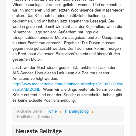
Windmessanlage ist schnell geliefert worden. Und so konnten
Impressum
wir ihn montieren und am letzten Wochenende den Mast wieder
stellen. Das Kühlfach hat eine zusätzliche Isolierung
Datenschutz
bekommen, und wir haben jetzt sogenannte Leesegel. Sie
werden gespannt, damit wir nicht aus der Koje rollen, wenn die
"Amazone" Lage schiebt. Außerdem hat Ingo die
Einspritzdüsen unseres Motors ausgebaut und zur Überprüfung
zu einer Fachfirma gebracht. Ergebnis: Die Düsen müssen
gegen neue getauscht werden. Der Fachmann kommt morgen
an Bord, baut die neuen Einspritzdüsen ein und überprüft den
gesamten Motor.
Jetzt, wo der Mast wieder gestellt ist, funktioniert auch der
AIS-Sender. Über diesen Link kann die Positon unserer
Amazone verfolgt werden:
http://www.marinetraffic.com/en/ais/details/ships/211629820/ve
ssel:AMAZONE.
Wenn wir allerdings weiter als 30 sm von der
Küste entfernt sind oder den Sender ausgeschaltet haben, gibt
es keine aktuelle Positionsmeldung.
Aktuelle Seite:
Home
Planungsblog
Endlich auf Sendung
Neueste Beiträge