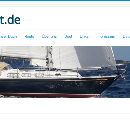
t.de
nser Buch
Route
Über uns
Boot
Links
Impressum
Dat